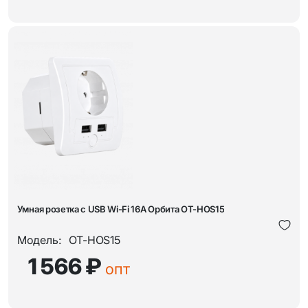
Умная розетка с USB Wi-Fi 16A Орбита OT-HOS15
Модель:
OT-HOS15
1 566 ₽
опт