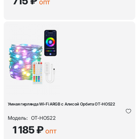
715 ₽
опт
Умная гирлянда Wi-Fi ARGB с Алисой Орбита OT-HOS22
Модель:
OT-HOS22
1 185 ₽
опт