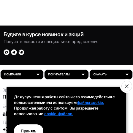
Будьте в курсе новинок и акций
Получать новости и специальные предложения
Время работы:
Пн-Пт: 8:00 - 16:30
Для улучшения работы сайта и его взаимодействия с
пользователями мы используем
файлы cookie.
E-mail:
Продолжая работу с сайтом, Вы разрешаете
absolut-tds@inbox.ru
использование
cookie-файлов.
Телефоны:
+7 (343) 301-91-93
,
+7 (912) 290-58-96
Принять