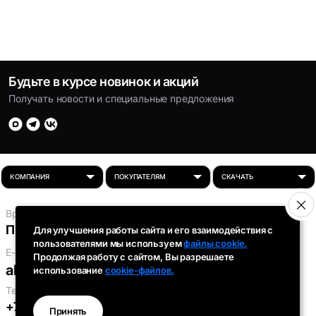
Будьте в курсе новинок и акций
Получать новости и специальные предложения
Время работы:
Пн-Пт: 8:00 - 16:30
Для улучшения работы сайта и его взаимодействия с
пользователями мы используем
файлы cookie.
E-mail:
Продолжая работу с сайтом, Вы разрешаете
absolut-tds@inbox.ru
использование
cookie-файлов.
Телефоны:
+7 (343) 301-91-93
,
+7 (912) 290-58-96
Принять