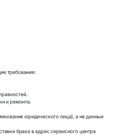
Устройства и аксессуары для ТВ
ателя
Медиа плееры и Wi-Fi адаптеры
для ТВ
Универсальные пульты ДУ
ие требования:
правностей.
ки и ремонта.
менование юридического лица), а не данные
ставки брака в адрес сервисного центра