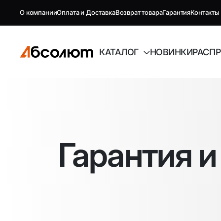
О компании
Оплата и Доставка
Возврат товара
Гарантия
Контакты
КАТАЛОГ
НОВИНКИ
РАСП
GSM репитеры, антенны и
Автоэлект
комплектующие
Гарантия 
Антенны GSM
FM-модуля
Комплектующие GSM
Автовиде
Антенны и усилители для ТВ
Аудиотех