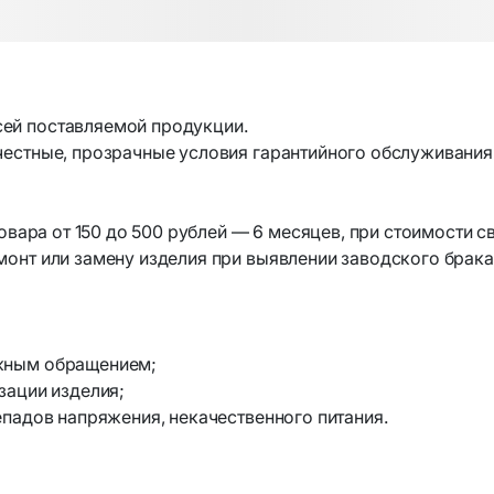
для систем оповещения
Держатели “Третья рука
для ПК
Измерительные прибор
 и микрофоны
Продукция для брендир
ей поставляемой продукции.
честные, прозрачные условия гарантийного обслуживания
дные наушники
Портативный аккумулят
товара от 150 до 500 рублей — 6 месяцев, при стоимости 
ы и караоке-системы
онт или замену изделия при выявлении заводского брака
Творчество и развлечен
видеонаблюдения и
ости
3D-ручки и аксессуары
ожным обращением;
одники и сплиттеры
Графические планшеты
зации изделия;
ры для домофонов и
епадов напряжения, некачественного питания.
ции
Туризм и активный отд
я ухода и аксессуары