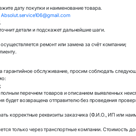
Аптечки тактические
кажите дату покупки и наименование товара.
:
Absolut.service106@gmail.com
ры и комплектующие
Наборы юного исследов
.
точнит детали и подскажет дальнейшие шаги.
гиена и уход
осуществляется ремонт или замена за счёт компании;
лиенту.
на гарантийное обслуживание, просим соблюдать следующ
мо:
;
полным перечнем товаров и описанием выявленных неис
ия будет возвращена отправителю без проведения провер
ать корректные реквизиты заказчика (Ф.И.О., ИП или наи
ется только через транспортные компании. Стоимость до