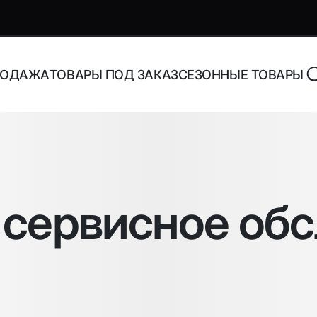
РОДАЖА
ТОВАРЫ ПОД ЗАКАЗ
СЕЗОННЫЕ ТОВАРЫ
роника и аксессуары
Адаптеры, блоки питани
зарядные устройства
и сервисное об
торы Bluetooth
Адаптеры питания для н
Адаптеры питания
орегистраторы
универсальные
ника
Инструменты и расходн
материалы