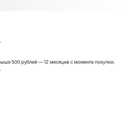
”
Аудиокабели и переходники
ы
Разъёмы и переходники ТВ / RF
ования
Рации и аксессуары
.
ор
Аксессуары для раций
свыше 500 рублей — 12 месяцев с момента покупки.
Рации
.
ия
Товары для дома
Аромадиффузоры и освежители
воздуха
Бытовая техника и аксессуары
ых