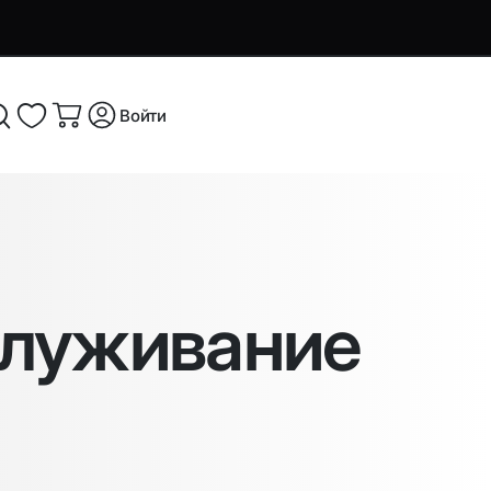
Войти
я и
Аксессуары и устройства для
смартфонов
служивание
Аксессуары для смартфонов и
оутбуков
гаджетов
Беспроводные ЗУ
ые
Кабели, переходники и ТВ-
компоненты