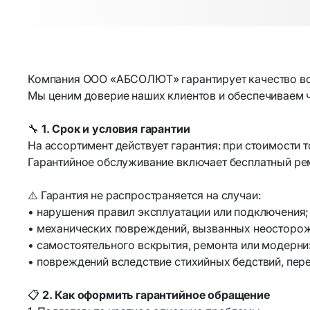
ТВ-антенны
Акустика 
Усилители антенные SWA
Колонки 
Канцелярские товары
Наушники
Компания ООО «АБСОЛЮТ» гарантирует качество вс
Мы ценим доверие наших клиентов и обеспечиваем 
Коврики для резки
Беспрово
🔧
1. Срок и условия гарантии
На ассортимент действует гарантия: при стоимости 
Магнитные доски
Микрофон
Гарантийное обслуживание включает бесплатный рем
Свет и освещение
Системы 
⚠️ Гарантия не распространяется на случаи:
безопасн
• нарушения правил эксплуатации или подключения;
• механических повреждений, вызванных неостор
LED контроллеры для
PoE-перех
• самостоятельного вскрытия, ремонта или модерни
светодиодных лент
Аксессуа
• повреждений вследствие стихийных бедствий, пер
Аквариумные лампы
сигнализа
📋
2. Как оформить гарантийное обращение
Товары дл
Товары для ПК