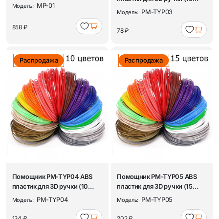
MP-01
Модель:
цветов, 3м)
PM-TYP03
Модель:
858 ₽
78 ₽
Распродажа
Распродажа
Помощник PM-TYP04 ABS
Помощник PM-TYP05 ABS
пластик для 3D ручки (10
пластик для 3D ручки (15
цветов,10м)
цветов,10м)
PM-TYP04
PM-TYP05
Модель:
Модель:
134 ₽
202 ₽