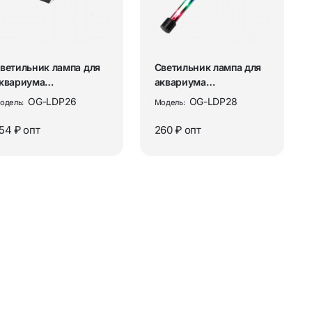
Устройства и аксессуары для ТВ
ателя
Медиа плееры и Wi-Fi адаптеры
для ТВ
ветильник лампа для
Светильник лампа для
Универсальные пульты ДУ
квариума
аквариума
ветодиодная ТЕПЛАЯ
светодиодная цветная
OG-LDP26
OG-LDP28
одель:
Модель:
ЕЛТАЯ Ог...
Огонек O...
54 ₽
опт
260 ₽
опт