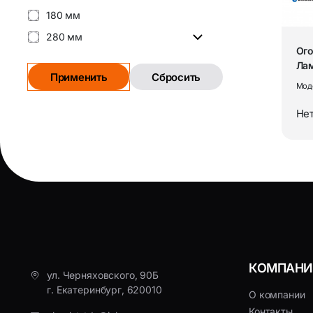
180 мм
280 мм
Ого
Ла
Применить
Сбросить
RGB
Мод
пул
Нет
КОМПАНИ
ул. Черняховского, 90Б
г. Екатеринбург, 620010
О компании
Контакты