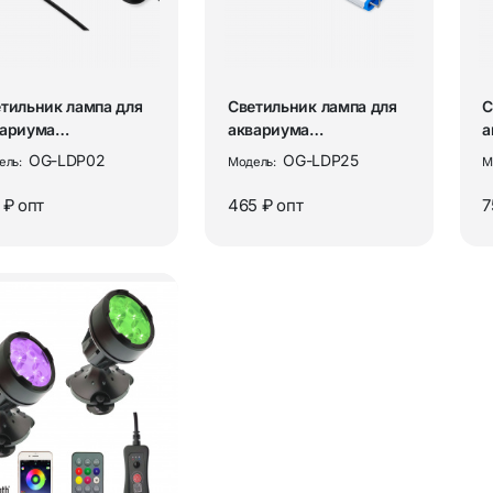
Аптечки тактические
ры и комплектующие
Наборы юного исследов
тильник лампа для
Светильник лампа для
С
гиена и уход
вариума
аквариума
а
етодиодная БЕЛАЯ
светодиодная БЕЛЫЙ
с
OG-LDP02
OG-LDP25
ель:
Модель:
М
нек OG-...
Огонек OG-...
Ж
 ₽
опт
465 ₽
опт
7