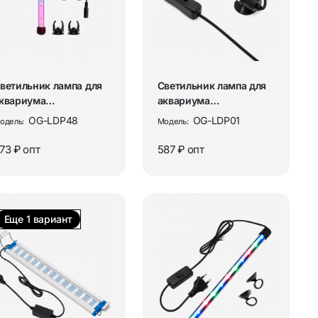
”
Аудиокабели и переходники
ы
Разъёмы и переходники ТВ / RF
ования
Рации и аксессуары
ветильник лампа для
Светильник лампа для
квариума
аквариума
ветодиодная RGB с
светодиодная БЕЛАЯ
OG-LDP48
OG-LDP01
одель:
Модель:
ор
Аксессуары для раций
риложение...
Огонек OG-...
73 ₽
опт
587 ₽
опт
Рации
ия
Товары для дома
Еще 1 вариант
Аромадиффузоры и освежители
воздуха
Бытовая техника и аксессуары
ых