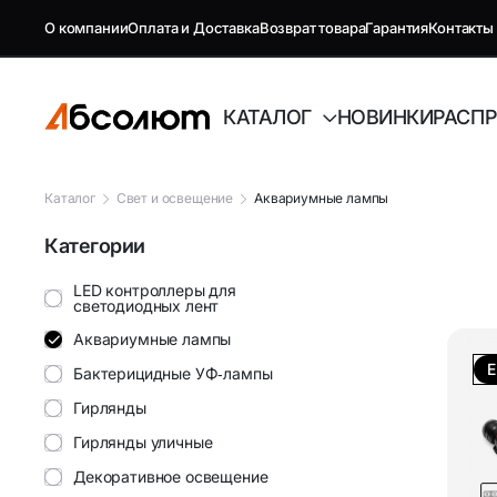
О компании
Оплата и Доставка
Возврат товара
Гарантия
Контакты
КАТАЛОГ
НОВИНКИ
РАСП
Каталог
Свет и освещение
Аквариумные лампы
Категории
GSM репитеры, антенны и
Автоэлект
комплектующие
LED контроллеры для
светодиодных лент
Антенны GSM
FM-модуля
Аквариумные лампы
Е
Бактерицидные УФ‑лампы
Комплектующие GSM
Автовиде
Гирлянды
Антенны и усилители для ТВ
Аудиотех
Гирлянды уличные
Декоративное освещение