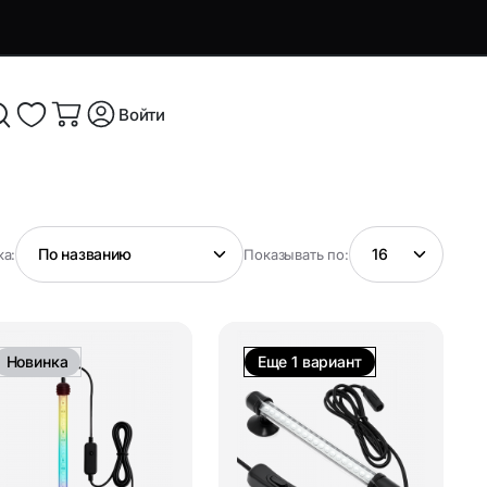
Войти
я и
Аксессуары и устройства для
а:
Показывать по:
смартфонов
Аксессуары для смартфонов и
оутбуков
гаджетов
Новинка
Еще 1 вариант
Беспроводные ЗУ
ые
Кабели, переходники и ТВ-
компоненты