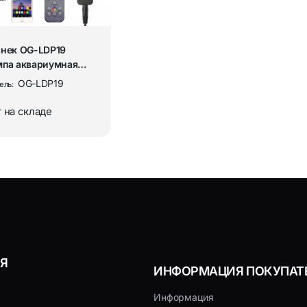
нек OG-LDP19
мпа аквариумная
 (2 штуки, APP,
OG-LDP19
ель:
ьт)
 на складе
Я
ИНФОРМАЦИЯ ПОКУПАТ
Информация