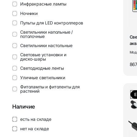
ТВ-антенны
Инфракрасные лампы
Акустика 
Ночники
Усилители антенные SWA
Колонки 
Пульты для LED контроллеров
Светильники напольные /
Канцелярские товары
Наушники
потолочные
Све
ак
Светильники настольные
све
Мод
Коврики для резки
Беспрово
Световые установки и
Ого
диско‑шары
867
Магнитные доски
Микрофон
Светодиодные ленты
Уличные светильники
Свет и освещение
Системы 
Фитолампы и фитоленты для
растений
безопасн
Е
LED контроллеры для
PoE-перех
Наличие
светодиодных лент
Аксессуа
Аквариумные лампы
есть на складе
сигнализа
нет на складе
Товары дл
Товары для ПК