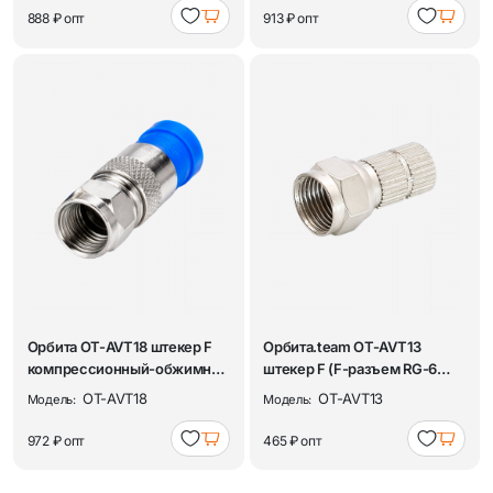
888 ₽
опт
913 ₽
опт
Орбита OT-AVT18 штекер F
Орбита.team OT-AVT13
компрессионный-обжимной
штекер F (F-разъем RG-6
(RG-6) (УПА...
резин.кольцо) (...
OT-AVT18
OT-AVT13
Модель:
Модель:
972 ₽
опт
465 ₽
опт