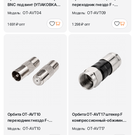
BNC под винт (УПАКОВКА
переходник гнездо F -
50шт)
гнездо антен. (УП...
OT-AVT04
OT-AVT09
Модель:
Модель:
1 691 ₽
опт
1 298 ₽
опт
Орбита OT-AVT10
Орбита OT-AVT17 штекер F
переходник гнездо F-
компрессионный-обжимной
штекер антен.(УПАКОВКА ...
(RG-6 резин...
OT-AVT10
OT-AVT17
Модель:
Модель: