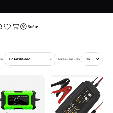
Войти
я и
Аксессуары и устройства для
а:
Показывать по:
смартфонов
Аксессуары для смартфонов и
оутбуков
гаджетов
Беспроводные ЗУ
ые
Кабели, переходники и ТВ-
компоненты