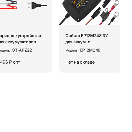
”
Аудиокабели и переходники
ы
Разъёмы и переходники ТВ / RF
ования
Рации и аксессуары
арядное устройство
Орбита EP12M248 ЗУ
ля аккумуляторов
для аккум. с
втомобиля и
крокодилами (12В, 8А)
OT-APZ22
EP12M248
одель:
Модель:
ор
Аксессуары для раций
отоцикла...
 496 ₽
опт
Нет на складе
Рации
ия
Товары для дома
Аромадиффузоры и освежители
воздуха
Бытовая техника и аксессуары
ых