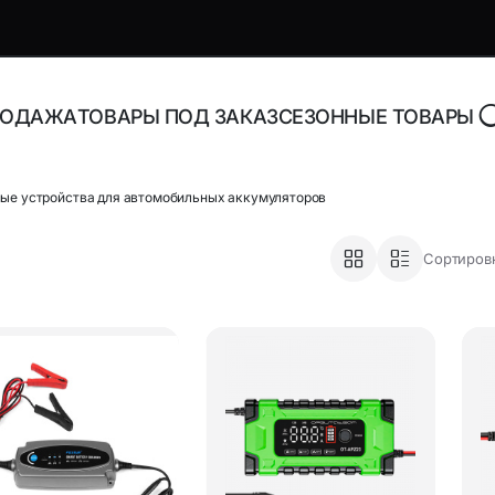
РОДАЖА
ТОВАРЫ ПОД ЗАКАЗ
СЕЗОННЫЕ ТОВАРЫ
ые устройства для автомобильных аккумуляторов
роника и аксессуары
Адаптеры, блоки питани
Сортировк
зарядные устройства
торы Bluetooth
Адаптеры питания для н
Адаптеры питания
орегистраторы
универсальные
ника
Инструменты и расходн
материалы