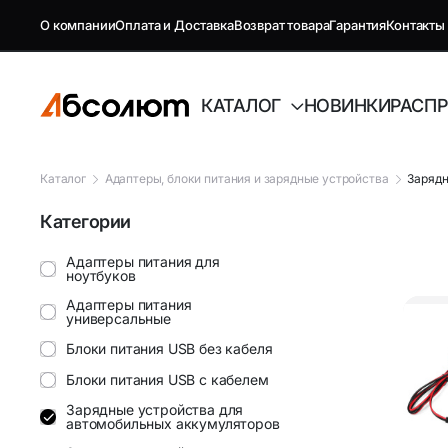
О компании
Оплата и Доставка
Возврат товара
Гарантия
Контакты
КАТАЛОГ
НОВИНКИ
РАСП
Каталог
Адаптеры, блоки питания и зарядные устройства
Зарядн
Категории
GSM репитеры, антенны и
Автоэлект
комплектующие
Адаптеры питания для
ноутбуков
Антенны GSM
FM-модуля
Адаптеры питания
универсальные
Комплектующие GSM
Автовиде
Блоки питания USB без кабеля
Блоки питания USB с кабелем
Антенны и усилители для ТВ
Аудиотех
Зарядные устройства для
автомобильных аккумуляторов