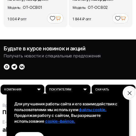
рисования, 60x...
рисования, 90x...
OT-OCB01
OT-OCB02
Модель:
Модель:
1 004 ₽
опт
1 844 ₽
опт
Будьте в курсе новинок и акций
Получать новости и специальные предложения
Для улучшения работы сайта и его взаимодействия с
Время работы:
пользователями мы используем
файлы cookie.
Пн-Пт: 8:00 - 16:30
Продолжая работу с сайтом, Вы разрешаете
использование
cookie-файлов.
E-mail:
absolut-tds@inbox.ru