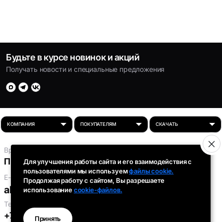
Будьте в курсе новинок и акций
Получать новости и специальные предложения
Время работы:
Пн-Пт: 8:00 - 16:30
Для улучшения работы сайта и его взаимодействия с
пользователями мы используем
файлы cookie.
E-mail:
Продолжая работу с сайтом, Вы разрешаете
absolut-tds@inbox.ru
использование
cookie-файлов.
Телефоны:
+7 (343) 301-91-93
,
+7 (912) 290-58-96
Принять