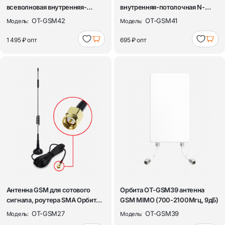
всеволновая внутренняя-
внутренняя-потолочная N-
потолочная N-Female ...
Female Орбит...
OT-GSM42
OT-GSM41
Модель:
Модель:
1 495 ₽
опт
695 ₽
опт
Антенна GSM для сотового
Орбита OT-GSM39 антенна
сигнала, роутера SMA Орбита
GSM MIMO (700-2100Мгц, 9дБ)
OT-GSM2...
OT-GSM27
OT-GSM39
Модель:
Модель: