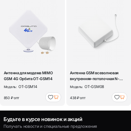
Антенна для модема MIMO
Антенна GSM всеволновая
GSM 4G Орбита OT-GSM14
внутренняя-потолочная N-
Female Орбит...
OT-GSM14
OT-GSM08
Модель:
Модель:
850 ₽
опт
438 ₽
опт
Будьте в курсе новинок и акций
Получать новости и специальные предложения