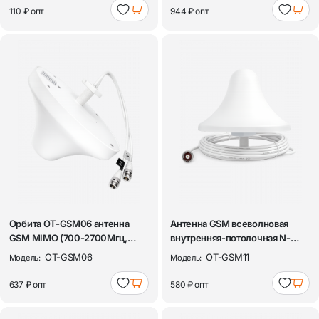
110 ₽
опт
944 ₽
опт
Орбита OT-GSM06 антенна
Антенна GSM всеволновая
GSM MIMO (700-2700Мгц,
внутренняя-потолочная N-
3.5дБ)
male Орбита ...
OT-GSM06
OT-GSM11
Модель:
Модель:
637 ₽
опт
580 ₽
опт