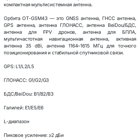
компактная мультисистемная антенна.
Орбита OT-GSM43 — это GNSS антенна, ГНСС антенна,
GPS антенна, антенна ГЛОНАСС, антенна BeiDou/БДС,
антенна для FPV дронов, антенна для БПЛА,
мультичастотная навигационная антенна, активная
антенна 35 dBi, антенна 1164–1615 МГц для точного
позиционирования и стабильной спутниковой связи.
GPS: L1/L2/L5
ГЛОНАСС: G1/G2/G3
БДС/BeiDou: B1/B2/B3
Галилей: E1/E5/E6
L-диапазон
Пиковое усиление: ≥2 дБи