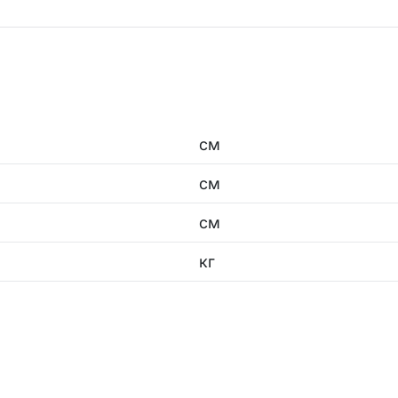
Аптечки тактические
ры и комплектующие
Наборы юного исследов
гиена и уход
см
см
см
кг