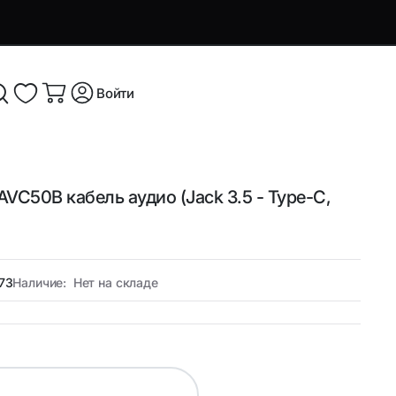
Войти
VC50B кабель аудио (Jack 3.5 - Type-C,
я и
Аксессуары и устройства для
смартфонов
Аксессуары для смартфонов и
оутбуков
гаджетов
73
Наличие:
Нет на складе
Беспроводные ЗУ
ые
Кабели, переходники и ТВ-
компоненты