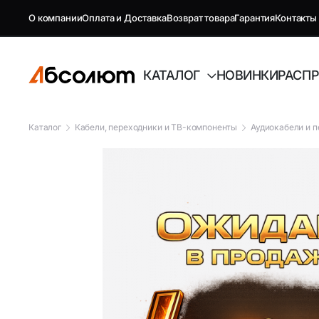
О компании
Оплата и Доставка
Возврат товара
Гарантия
Контакты
КАТАЛОГ
НОВИНКИ
РАСП
Каталог
Кабели, переходники и ТВ-компоненты
Аудиокабели и 
GSM репитеры, антенны и
Автоэлект
комплектующие
Антенны GSM
FM-модуля
Комплектующие GSM
Автовиде
Антенны и усилители для ТВ
Аудиотех