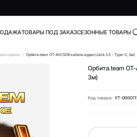
РОДАЖА
ТОВАРЫ ПОД ЗАКАЗ
СЕЗОННЫЕ ТОВАРЫ
переходники
Орбита.team OT-AVC50B кабель аудио (Jack 3.5 - Type-C, 3м)
Орбита.team OT-A
роника и аксессуары
Адаптеры, блоки питани
3м)
зарядные устройства
торы Bluetooth
Адаптеры питания для н
Код товара:
УТ-000011
Адаптеры питания
орегистраторы
универсальные
ника
Инструменты и расходн
материалы