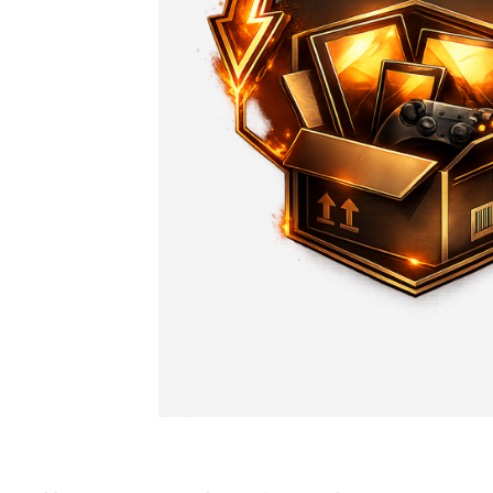
ТВ-антенны
Акустика 
Усилители антенные SWA
Колонки 
Канцелярские товары
Наушники
Коврики для резки
Беспрово
Магнитные доски
Микрофон
Свет и освещение
Системы 
безопасн
LED контроллеры для
PoE-перех
светодиодных лент
Аксессуа
Аквариумные лампы
сигнализа
Товары дл
Товары для ПК