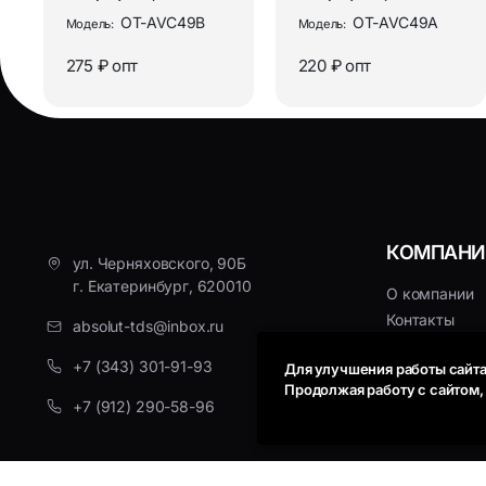
удлинитель XLR - XLR
удлинитель XLR - XLR
OT-AVC49B
OT-AVC49A
Модель:
Модель:
5 метров Орби...
3 метра Орбит...
275 ₽
опт
220 ₽
опт
КОМПАНИ
ул. Черняховского, 90Б
г. Екатеринбург, 620010
О компании
Контакты
absolut-tds@inbox.ru
Политика ко
+7 (343) 301-91-93
Для улучшения работы сайта
Пользовател
Продолжая работу с сайтом
Политика Coo
+7 (912) 290-58-96