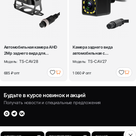
Автомобильная камера AHD
Камера заднего вида
2Mp заднего вида для
автомобильная с
грузового и ко...
динамической разметкой 7...
TS-CAV28
TS-CAV27
Модель:
Модель:
685 ₽
опт
1 060 ₽
опт
Будьте в курсе новинок и акций
Получать новости и специальные предложения