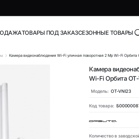
РОДАЖА
ТОВАРЫ ПОД ЗАКАЗ
СЕЗОННЫЕ ТОВАРЫ
ры
Камера видеонаблюдения Wi-Fi уличная поворотная 2 Mp Wi-Fi Орбита 
Камера видеонаб
роника и аксессуары
Адаптеры, блоки питани
Wi-Fi Орбита OT
зарядные устройства
Модель:
OT-VNI23
торы Bluetooth
Адаптеры питания для н
Адаптеры питания
орегистраторы
Код товара:
Б0000008
универсальные
ника
Инструменты и расходн
материалы
Количество в заводско