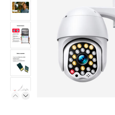
ТВ-антенны
Акустика 
Усилители антенные SWA
Колонки 
Канцелярские товары
Наушники
Коврики для резки
Беспрово
Магнитные доски
Микрофон
Свет и освещение
Системы 
безопасн
LED контроллеры для
PoE-перех
светодиодных лент
Аксессуа
Аквариумные лампы
сигнализа
Товары дл
Товары для ПК