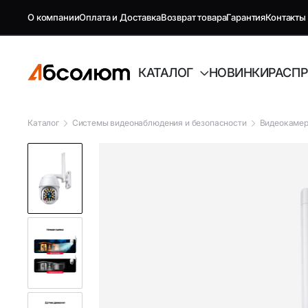
О компании
Оплата и Доставка
Возврат товара
Гарантия
Контакты
КАТАЛОГ
НОВИНКИ
РАСП
Каталог
Системы видеонаблюдения и безопасности
Видеокаме
GSM репитеры, антенны и
Автоэлект
комплектующие
Антенны GSM
FM-модуля
Комплектующие GSM
Автовиде
Антенны и усилители для ТВ
Аудиотех