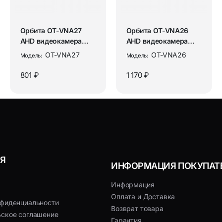
Орбита OT-VNA27
Орбита OT-VNA26
AHD видеокамера
AHD видеокамера
(1920*1080, 3.6мм,
(3072*1728, 3.6мм,
OT-VNA27
OT-VNA26
Модель:
Модель:
металл)
металл)
801 ₽
1 170 ₽
Я
ИНФОРМАЦИЯ ПОКУПАТ
Информация
Оплата и Доставка
нфиденциальности
Возврат товара
ьское соглашение
Гарантия