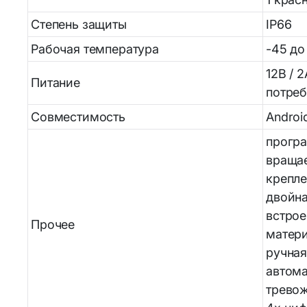
Степень защиты
IP
Рабочая температура
-45 до
12В / 
Питание
потре
Совместимость
Androi
програ
вращае
крепле
двойна
встро
Прочее
матери
ручная
автома
тревож