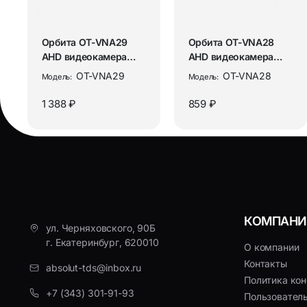
Орбита OT-VNA29
Орбита OT-VNA28
AHD видеокамера
AHD видеокамера
(3072*1728, 2,8-12мм,
(1920*1080, 3.6мм,
OT-VNA29
OT-VNA28
Модель:
Модель:
металл...
металл)
1 388 ₽
859 ₽
КОМПАНИ
ул. Черняховского, 90Б
г. Екатеринбург, 620010
О компании
Контакты
absolut-tds@inbox.ru
Политика ко
+7 (343) 301-91-93
Пользовател