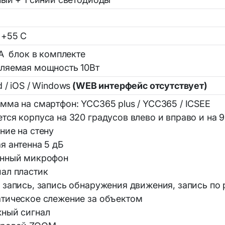
66
 +55 С
2А блок в комплекте
бляемая мощность 10Вт
d / iOS / Windows
(WEB интерфейс отсутствует)
мма на смартфон: YCC365 plus / YCC365 / ICSEE
тся корпуса на 320 градусов влево и вправо и на 
ние на стену
я антенна 5 дБ
енный микрофон
ал пластик
 запись, запись обнаружения движения, запись по
тическое слежение за объектом
ный сигнал