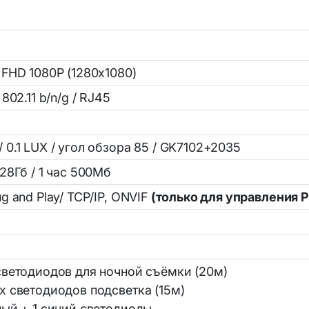
Аптечки тактические
ры и комплектующие
Наборы юного исследов
гиена и уход
 FHD 1080P (1280x1080)
- 802.11 b/n/g / RJ45
"
 0.1 LUX / угол обзора 85 / GK7102+2035
128Гб / 1 час 500Мб
ug and Play/ TCP/IP, ONVIF
(только для управления 
4
светодиодов для ночной съёмки (20м)
х светодиодов подсветка (15м)
ный + 1 синий светодиоды