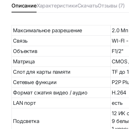
Описание
Характеристики
Скачать
Отзывы (7)
Аксессуа
Bluetooth-адаптеры
Личная ги
Wi-Fi адаптеры и аксессуары
Максимальное разрешение
2.0 Mп
Связь
WI-FI 
Элементы питания и
Объектив
F1/2
аккумуляторы
Матрица
CMOS /
Аккумуляторы
18650/14500/16340/21700/26650
Слот для карты памяти
TF до 
Аккумуляторы R3 и R6
Сетевые функции
P2P Pl
Формат сжатия видео / аудио
H.26
LAN порт
есть
12 ИК 
Подсветка
9 белы
1 крас