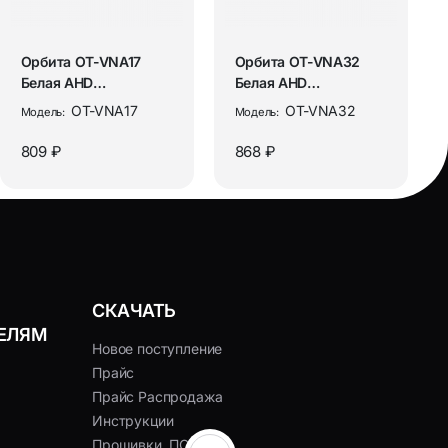
Орбита OT-VNA17
Орбита OT-VNA32
Белая AHD
Белая AHD
видеокамера
видеокамера
OT-VNA17
OT-VNA32
Модель:
Модель:
(3072*1728, 3.6мм,
(1920*1080, 2.8мм,
пла...
мет...
809 ₽
868 ₽
СКАЧАТЬ
ЕЛЯМ
Новое поступление
Прайс
Прайс Распродажа
Инструкции
Прошивки, ПО