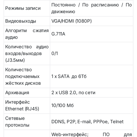
Постоянно / По расписанию / По
Режимы записи
движению
Видеовыходы
VGA/HDMI (1080Р)
Алгоритм сжатия
G.711А
аудио
Количество аудио
входов/выходов
0/1
(J3.5мм)
Количество
подключаемых
1 x SATA до 6Тб
жёстких дисков
Архивация
2 х USB 2.0, по сети
Интерфейс
10/100 Мб
Ethernet (RJ45)
Сетевые
DDNS, P2P, E-mail, PPPoe, Telnet
протоколы
Web-интерфейс; ПО для