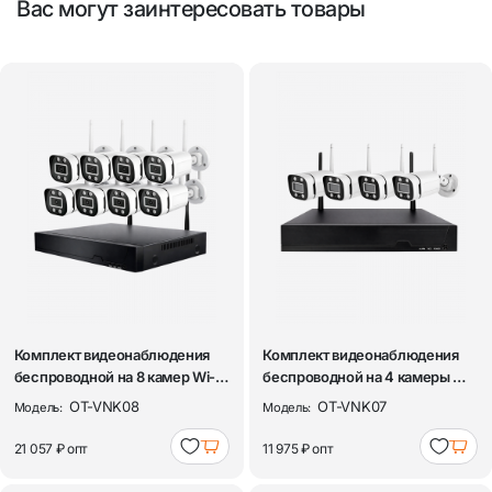
Вас могут заинтересовать товары
Комплект видеонаблюдения
Комплект видеонаблюдения
беспроводной на 8 камер Wi-Fi
беспроводной на 4 камеры Wi-
3MP О...
Fi 3MP ...
OT-VNK08
OT-VNK07
Модель:
Модель:
21 057 ₽
опт
11 975 ₽
опт