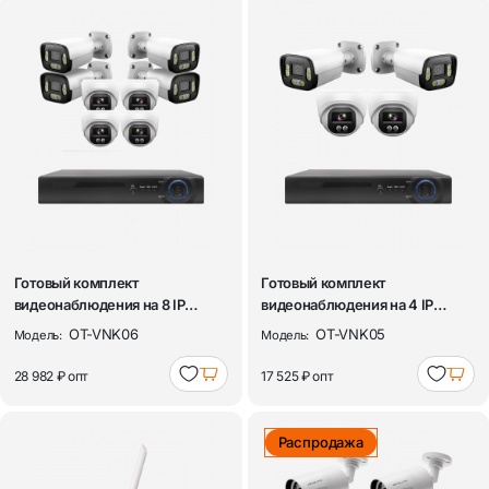
Готовый комплект
Готовый комплект
видеонаблюдения на 8 IP
видеонаблюдения на 4 IP
камер 3MP Орбита OT...
камеры 3MP Орбита O...
OT-VNK06
OT-VNK05
Модель:
Модель:
28 982 ₽
опт
17 525 ₽
опт
Распродажа