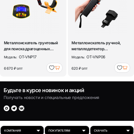
Металлоискатель грунтовый
Металлоискатель ручной,
для поиска драгоценных
металлодетектор
металлов, м...
досмотровый Орбита O...
OT-VNP17
OT-VNP06
Модель:
Модель:
6 670 ₽
опт
620 ₽
опт
Будьте в курсе новинок и акций
Получать новости и специальные предложения