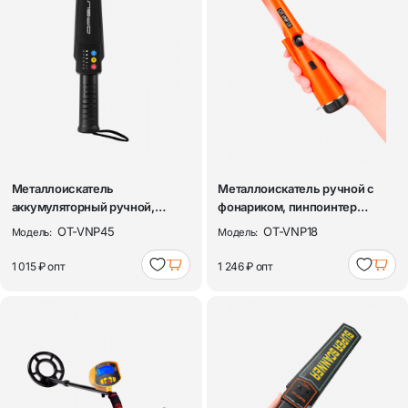
Металлоискатель
Металлоискатель ручной с
аккумуляторный ручной,
фонариком, пинпоинтер
металлодетектор порта...
Орбита OT-VNP...
OT-VNP45
OT-VNP18
Модель:
Модель:
1 015 ₽
опт
1 246 ₽
опт