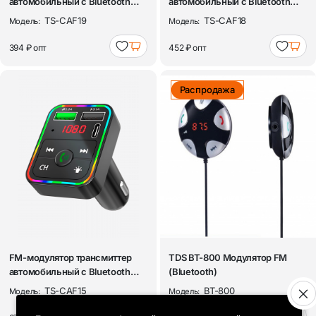
автомобильный с Bluetooth
автомобильный с Bluetooth
TDS TS-CA...
TDS TS-CA...
TS-CAF19
TS-CAF18
Модель:
Модель:
394 ₽
опт
452 ₽
опт
Распродажа
FM-модулятор трансмиттер
TDS BT-800 Модулятор FM
автомобильный с Bluetooth
(Bluetooth)
TDS TS-CA...
TS-CAF15
BT-800
Модель:
Модель: