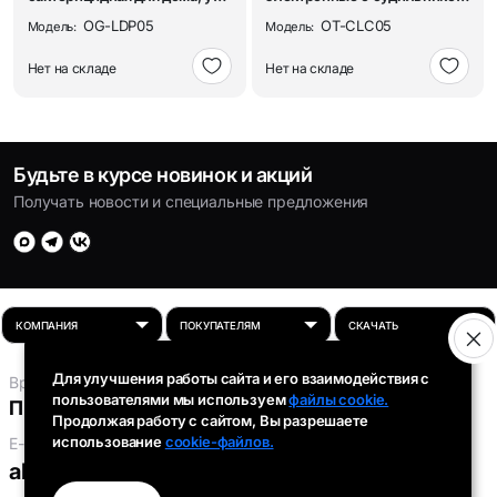
лампа Огонёк OG-L...
Орбита OT-CLC05
OG-LDP05
OT-CLC05
Модель:
Модель:
Нет на складе
Нет на складе
Будьте в курсе новинок и акций
Получать новости и специальные предложения
Для улучшения работы сайта и его взаимодействия с
Время работы:
пользователями мы используем
файлы cookie.
Пн-Пт: 8:00 - 16:30
Продолжая работу с сайтом, Вы разрешаете
использование
cookie-файлов.
E-mail:
absolut-tds@inbox.ru