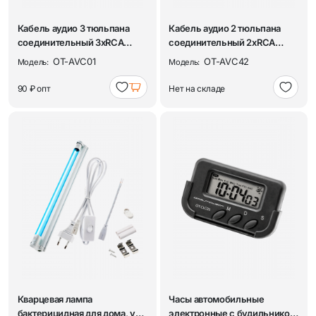
Кабель аудио 3 тюльпана
Кабель аудио 2 тюльпана
соединительный 3хRCA
соединительный 2хRCA
джек/Jack 3.5, ...
джек/Jack 3.5, ...
OT-AVC01
OT-AVC42
Модель:
Модель:
90 ₽
опт
Нет на складе
Кварцевая лампа
Часы автомобильные
бактерицидная для дома, уф-
электронные с будильником