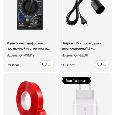
Мультиметр цифровой с
Патрон E27 с проводом и
прозвонкой тестер тока и
выключателем 1.8м
напряжения Ор...
Орбита.team OT-ELS...
OT-INM12
OT-ELS11
Модель:
Модель:
321 ₽
опт
145 ₽
опт
Еще 1 вариант