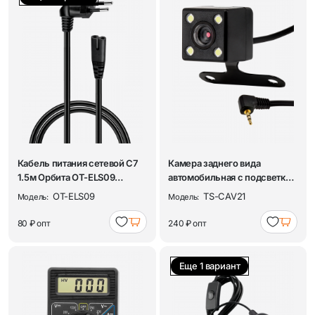
Кабель питания сетевой C7
Камера заднего вида
1.5м Орбита OT-ELS09
автомобильная с подсветкой
Черный
для видеореги...
OT-ELS09
TS-CAV21
Модель:
Модель:
80 ₽
опт
240 ₽
опт
Еще 1 вариант