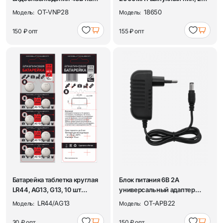
12В Орбита OT-VNP28
Орбита
OT-VNP28
18650
Модель:
Модель:
150 ₽
опт
155 ₽
опт
Батарейка таблетка круглая
Блок питания 6В 2А
LR44, AG13, G13, 10 шт
универсальный адаптер
Орбита
сетевой со штекером...
LR44/AG13
OT-APB22
Модель:
Модель:
30 ₽
опт
150 ₽
опт