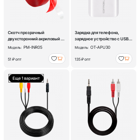
Скотч прозрачный
Зарядка для телефона,
двухсторонний акриловый 10
зарядное устройство с USB
мм Помощник PM-I...
20W адаптер ...
PM-INR05
OT-APU30
Модель:
Модель:
51 ₽
опт
135 ₽
опт
Еще 1 вариант