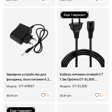
Еще 1 вариант
Зарядное устройство для
Кабель питания сетевой C7
фонарика, блок питания 4.2В
1.5м Орбита OT-ELS05
0.5А для...
Черный
OT-APB67
OT-ELS05
Модель:
Модель:
46 ₽
опт
45 ₽
опт
Еще 1 вариант