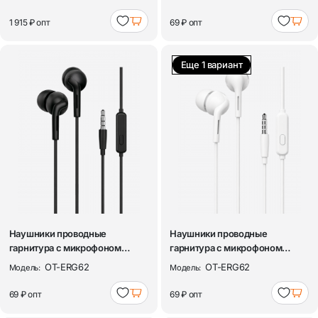
1 915 ₽
опт
69 ₽
опт
Еще 1 вариант
Наушники проводные
Наушники проводные
гарнитура с микрофоном
гарнитура с микрофоном
Орбита OT-ERG62 Че...
Орбита OT-ERG62 Бе...
OT-ERG62
OT-ERG62
Модель:
Модель:
69 ₽
опт
69 ₽
опт