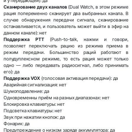
и у передающей): да
Сканирование двух каналов
(Dual Watch, в этом режиме
рация попеременно сканирует два выбранных канала. В
случае обнаружения передачи сигнала, сканирование
останавливается, и пользователь может выйти в эфир на
данном канале): нет
Поддержка PTT
(Push-to-talk, нажми и говори,
позволяет переключать рацию из режима приема в
режим передачи. Большинство раций работают в
полудуплексном режиме, то есть рация может только
одно — либо передавать радиосигнал, либо принимать
его): да
Поддержка VOX
(голосовая активация передачи): да
Аварийная сигнализация: нет
Шумоподавление: да
Одновременны приём на разных диапазонах: нет
Блокировка клавиатуры: нет
Подсветка клавиатуры: нет
Звук при нажатии кнопок: да
Фонарик: да
Предупреждение о низком заряде аккумулятора: да