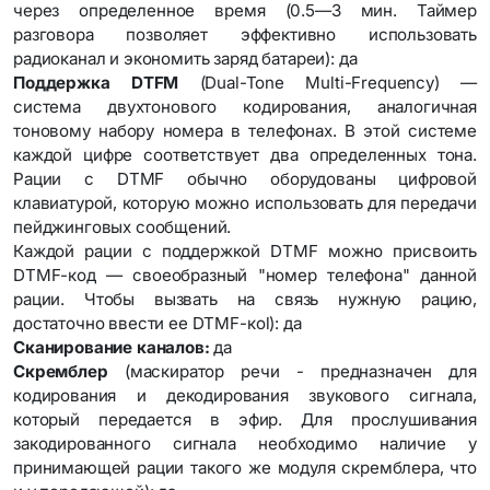
через определенное время (0.5—3 мин. Таймер
разговора позволяет эффективно использовать
радиоканал и экономить заряд батареи): да
Поддержка DTFM
(Dual-Tone Multi-Frequency) —
система двухтонового кодирования, аналогичная
тоновому набору номера в телефонах. В этой системе
каждой цифре соответствует два определенных тона.
Рации с DTMF обычно оборудованы цифровой
клавиатурой, которую можно использовать для передачи
пейджинговых сообщений.
Каждой рации с поддержкой DTMF можно присвоить
DTMF-код — своеобразный "номер телефона" данной
рации. Чтобы вызвать на связь нужную рацию,
достаточно ввести ее DTMF-коl): да
Сканирование каналов:
да
Скремблер
(маскиратор речи - предназначен для
кодирования и декодирования звукового сигнала,
который передается в эфир. Для прослушивания
закодированного сигнала необходимо наличие у
принимающей рации такого же модуля скремблера, что