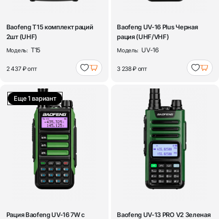
Baofeng T15 комплект раций
Baofeng UV-16 Plus Черная
2шт (UHF)
рация (UHF/VHF)
T15
UV-16
Модель:
Модель:
2 437 ₽
опт
3 238 ₽
опт
Еще 1 вариант
Рация Baofeng UV-16 7W с
Baofeng UV-13 PRO V2 Зеленая