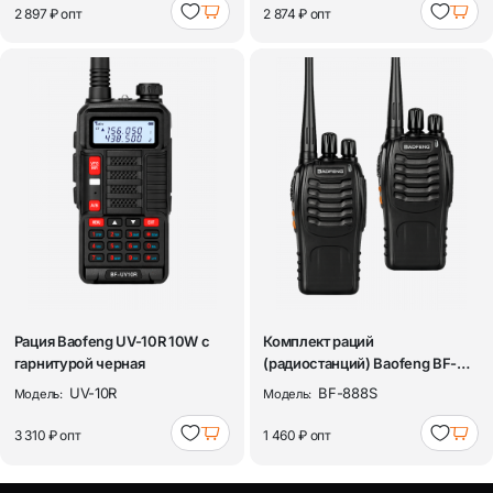
2 897 ₽
опт
2 874 ₽
опт
Рация Baofeng UV-10R 10W с
Комплект раций
гарнитурой черная
(радиостанций) Baofeng BF-
888S (2 штуки) черн...
UV-10R
BF-888S
Модель:
Модель:
3 310 ₽
опт
1 460 ₽
опт