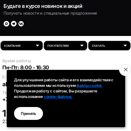
Будьте в курсе новинок и акций
Получать новости и специальные предложения
Время работы:
Пн-Пт: 8:00 - 16:30
E-mail:
Для улучшения работы сайта и его взаимодействия с
absolut-tds@inbox.ru
пользователями мы используем
файлы cookie.
Продолжая работу с сайтом, Вы разрешаете
Телефоны:
использование
cookie-файлов.
+7 (343) 301-91-93
,
+7 (912) 290-58-96
1 916 ₽
опт
Принять
2388 ₽
розница