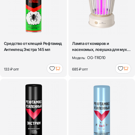
Средство от клещей Рефтамид
Лампа от комаров и
Антиклещ Экстра 145 мл
насекомых, ловушка для мух,
комаров, анти...
OG-TRD10
Модель:
133 ₽
опт
685 ₽
опт