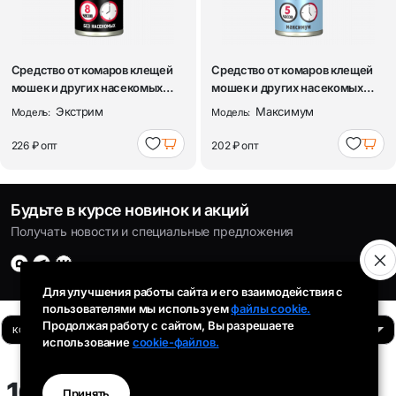
Средство от комаров клещей
Средство от комаров клещей
мошек и других насекомых
мошек и других насекомых
Рефтамид...
Рефтамид...
Экстрим
Максимум
Модель:
Модель:
226 ₽
опт
202 ₽
опт
Будьте в курсе новинок и акций
Получать новости и специальные предложения
Для улучшения работы сайта и его взаимодействия с
пользователями мы используем
файлы cookie.
Продолжая работу с сайтом, Вы разрешаете
использование
cookie-файлов.
Время работы:
103 ₽
Принять
Пн-Пт: 8:00 - 16:30