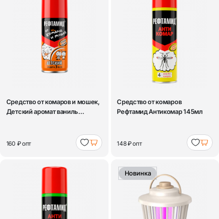
Средство от комаров и мошек,
Средство от комаров
Детский аромат ваниль
Рефтамид Антикомар 145мл
Рефтамид ...
160 ₽
опт
148 ₽
опт
Новинка