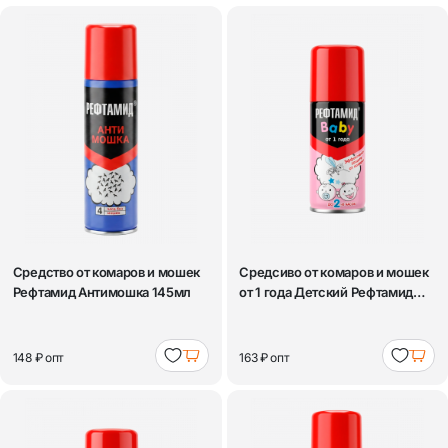
Средство от комаров и мошек
Средсиво от комаров и мошек
Рефтамид Антимошка 145мл
от 1 года Детский Рефтамид
100мл
148 ₽
опт
163 ₽
опт