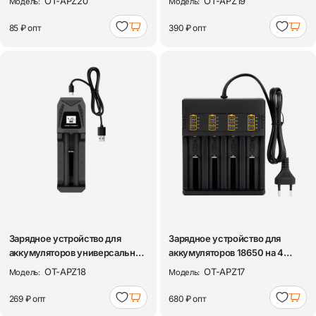
OT-APZ20
OT-APZ19
Модель:
Модель:
85 ₽
опт
390 ₽
опт
Зарядное устройство для
Зарядное устройство для
аккумуляторов универсальное
аккумуляторов 18650 на 4
на 1 сло...
слота Орбит...
OT-APZ18
OT-APZ17
Модель:
Модель:
269 ₽
опт
680 ₽
опт