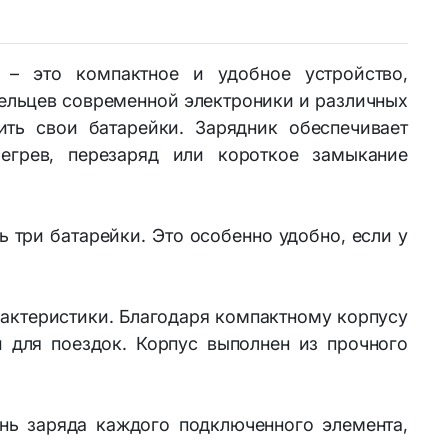
Устройства и аксессуары для ТВ
ателя
Медиа плееры и Wi-Fi адаптеры
 – это компактное и удобное устройство,
для ТВ
дельцев современной электроники и различных
Универсальные пульты ДУ
ть свои батарейки. Зарядник обеспечивает
егрев, перезаряд или короткое замыкание
 три батарейки. Это особенно удобно, если у
рактеристики. Благодаря компактному корпусу
 для поездок. Корпус выполнен из прочного
нь заряда каждого подключенного элемента,