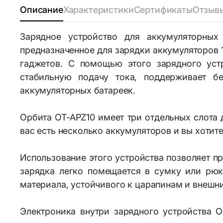
Описание
Характеристики
Сертификаты
Отзывы
Аксессуа
Bluetooth-адаптеры
Зарядное устройство для аккумуляторных
Личная ги
предназначенное для зарядки аккумуляторов 
Wi-Fi адаптеры и аксессуары
гаджетов. С помощью этого зарядного уст
стабильную подачу тока, поддерживает б
Элементы питания и
аккумуляторных батареек.
аккумуляторы
Аккумуляторы
Орбита OT-APZ10 имеет три отдельных слота 
18650/14500/16340/21700/26650
вас есть несколько аккумуляторов и вы хотит
Аккумуляторы R3 и R6
Использование этого устройства позволяет п
зарядка легко помещается в сумку или рюк
материала, устойчивого к царапинам и внешн
Электроника внутри зарядного устройства 