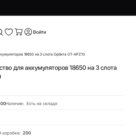
Войти
ккумуляторов 18650 на 3 слота Орбита OT-APZ10
ство для аккумуляторов 18650 на 3 слота
я и
Аксессуары и устройства для
0
смартфонов
Аксессуары для смартфонов и
оутбуков
гаджетов
800
Наличие:
Есть на складе
Беспроводные ЗУ
ые
Кабели, переходники и ТВ-
компоненты
й коробке:
200