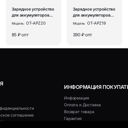
Зарядное устройство
Зарядное устройство
для аккумуляторов
для аккумуляторов
АА/ААА на 2 слота
универсальное на 2
OT-APZ20
OT-APZ19
Модель:
Модель:
Орби...
сло...
85 ₽
опт
390 ₽
опт
Я
ИНФОРМАЦИЯ ПОКУПАТ
Информация
Оплата и Доставка
нфиденциальности
Возврат товара
ьское соглашение
Гарантия
kies