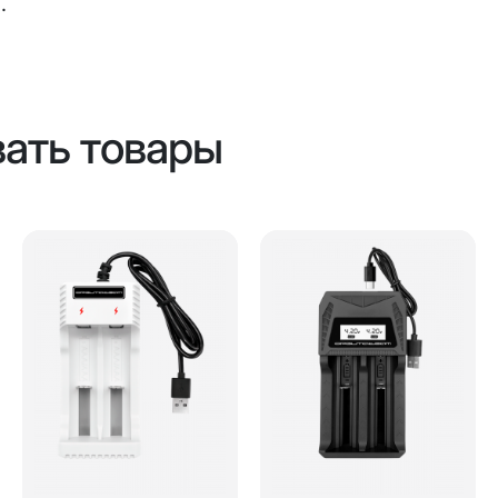
.
вать товары