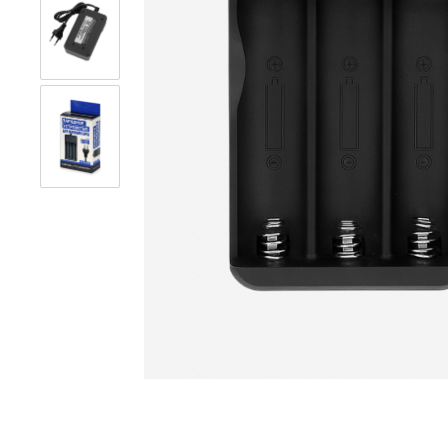
ТВ-антенны
Акустика 
Усилители антенные SWA
Колонки 
Канцелярские товары
Наушники
Коврики для резки
Беспрово
Магнитные доски
Микрофон
Свет и освещение
Системы 
безопасн
LED контроллеры для
PoE-перех
светодиодных лент
Аксессуа
Аквариумные лампы
сигнализа
Товары дл
Товары для ПК