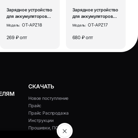
Зарядное устройство
Зарядное устройство
для аккумуляторов
для аккумуляторов
универсальное на 1
18650 на 4 слота
OT-APZ18
OT-APZ17
Модель:
Модель:
сло...
Орбит...
269 ₽
опт
680 ₽
опт
СКАЧАТЬ
ЕЛЯМ
Новое поступление
Прайс
Прайс Распродажа
Инструкции
Прошивки, ПО
Сертификаты