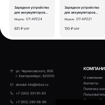
Зарядное устройство
Зарядное устройство
для аккумуляторов
для аккумуляторов
универсальное на 8
АА/ААА на 4 слота
OT-APZ24
OT-APZ21
Модель:
Модель:
сло...
Орби...
631 ₽
опт
130 ₽
опт
КОМПАНИ
ул. Черняховского, 90Б
г. Екатеринбург, 620010
О компании
Контакты
absolut-tds@inbox.ru
Политика ко
+7 (343) 301-91-93
Пользовател
Политика Coo
+7 (912) 290-58-96