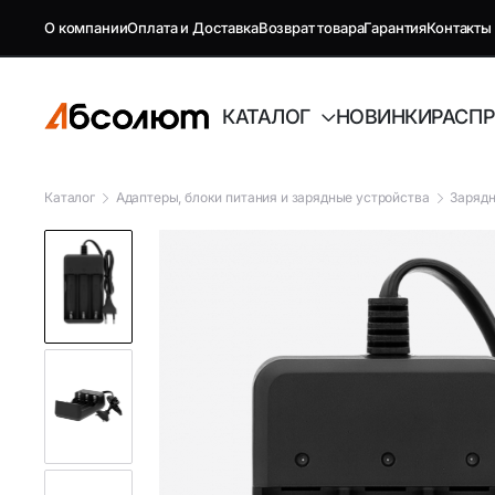
О компании
Оплата и Доставка
Возврат товара
Гарантия
Контакты
КАТАЛОГ
НОВИНКИ
РАСП
Каталог
Адаптеры, блоки питания и зарядные устройства
Зарядн
GSM репитеры, антенны и
Автоэлект
комплектующие
Антенны GSM
FM-модуля
Комплектующие GSM
Автовиде
Антенны и усилители для ТВ
Аудиотех