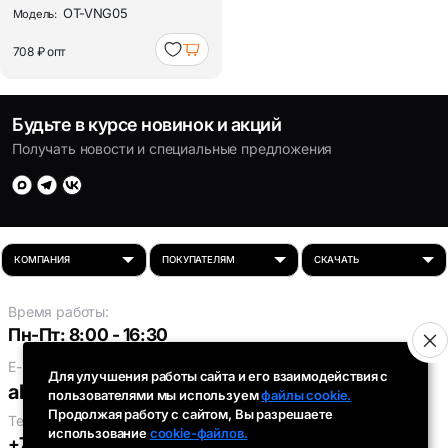
аккумуляторная Орб...
OT-VNG05
Модель:
708 ₽
опт
Будьте в курсе новинок и акций
Получать новости и специальные предложения
Время работы:
Пн-Пт: 8:00 - 16:30
E-mail:
Для улучшения работы сайта и его взаимодействия с
absolut-tds@inbox.ru
пользователями мы используем
файлы cookie.
Продолжая работу с сайтом, Вы разрешаете
Телефоны:
использование
cookie-файлов.
+7 (343) 301-91-93
,
+7 (912) 290-58-96