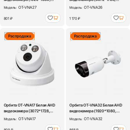
3.6мм, металл)
3.6мм, металл)
OT-VNA27
OT-VNA26
Модель:
Модель:
801 ₽
1 170 ₽
Распродажа
Распродажа
Орбита OT-VNA17 Белая AHD
Орбита OT-VNA32 Белая AHD
видеокамера (3072*1728,
видеокамера (1920*1080,
3.6мм, пла...
2.8мм, мет...
OT-VNA17
OT-VNA32
Модель:
Модель:
809 ₽
868 ₽