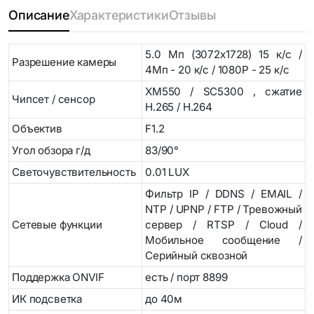
Описание
Характеристики
Отзывы
5.0 Mп (3072x1728) 15 к/с /
Разрешение камеры
4Мп - 20 к/с / 1080Р - 25 к/с
XM550 / SC5300 , сжатие
Чипсет / сенсор
H.265 / H.264
Объектив
F1.2
Угол обзора г/д
83/90°
Светочувствительность
0.01 LUX
Фильтр IP / DDNS / EMAIL /
NTP / UPNP / FTP / Тревожный
Сетевые функции
сервер / RTSP / Cloud /
Мобильное сообщение /
Серийный сквозной
Поддержка ONVIF
есть / порт 8899
ИК подсветка
до 40м