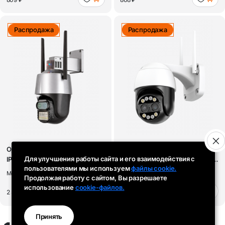
Распродажа
Распродажа
Орбита OT-VNI58 Видеокамера
Орбита OT-VNI57 Видеокамера
Для улучшения работы сайта и его взаимодействия с
IP WI-FI (2560*1440, 4Mpix*2,
IP WI-FI (2560*1440, 4Mpix*2,
пользователями мы используем
файлы cookie.
2...
2...
OT-VNI58
OT-VNI57
Модель:
Модель:
Продолжая работу с сайтом, Вы разрешаете
использование
cookie-файлов.
2 505 ₽
2 129 ₽
Принять