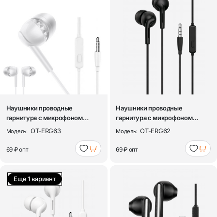
Наушники проводные
Наушники проводные
гарнитура с микрофоном
гарнитура с микрофоном
Орбита OT-ERG63 Бе...
Орбита OT-ERG62 Че...
OT-ERG63
OT-ERG62
Модель:
Модель:
69 ₽
опт
69 ₽
опт
Еще 1 вариант