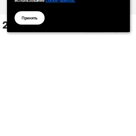
использование
cookie-файлов.
Принять
25 ₽
Наушники проводные
Наушники проводные
гарнитура Type-C с
гарнитура для айфона с
микрофоном Орбита OT-E...
микрофоном Орбита ...
OT-ERG60
OT-ERG61
Модель:
Модель:
В корзину
184 ₽
опт
189 ₽
опт
Будьте в курсе новинок и акций
Получать новости и специальные предложения
Время работы: