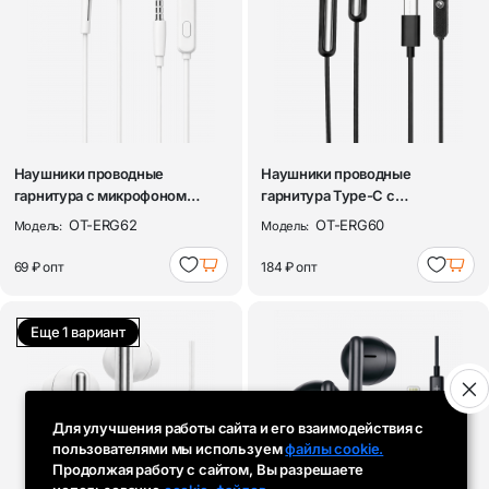
Наушники проводные
Наушники проводные
гарнитура с микрофоном
гарнитура Type-C с
Орбита OT-ERG62 Бе...
микрофоном Орбита OT-E...
OT-ERG62
OT-ERG60
Модель:
Модель:
69 ₽
опт
184 ₽
опт
Еще 1 вариант
Для улучшения работы сайта и его взаимодействия с
пользователями мы используем
файлы cookie.
Продолжая работу с сайтом, Вы разрешаете