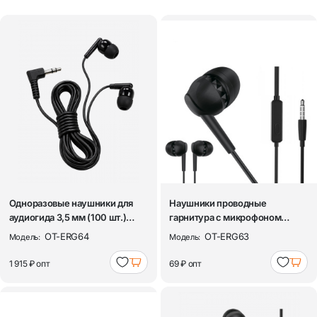
Одноразовые наушники для
Наушники проводные
аудиогида 3,5 мм (100 шт.)
гарнитура с микрофоном
Орбита O...
Орбита OT-ERG63 Че...
OT-ERG64
OT-ERG63
Модель:
Модель:
1 915 ₽
опт
69 ₽
опт