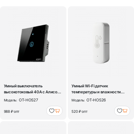
Умный выключатель
Умный Wi-Fi датчик
высокотоковый 40А с Алисой
температуры и влажности
одноклавишный W...
Орбита OT-HOS26
OT-HOS27
OT-HOS26
Модель:
Модель:
988 ₽
опт
520 ₽
опт