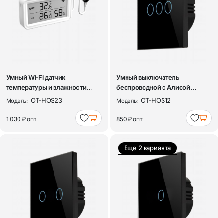
Умный Wi-Fi датчик
Умный выключатель
температуры и влажности
беспроводной с Алисой
Орбита OT-HOS23
трёхклавишный Wi-Fi ...
OT-HOS23
OT-HOS12
Модель:
Модель:
1 030 ₽
опт
850 ₽
опт
Еще 2 варианта