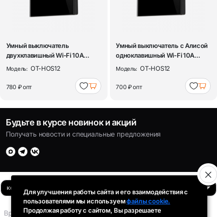
Умный выключатель
Умный выключатель с Алисой
двухклавишный Wi-Fi 10A
одноклавишный Wi-Fi 10A
Орбита OT-HOS12 Че...
Орбита OT...
OT-HOS12
OT-HOS12
Модель:
Модель:
780 ₽
опт
700 ₽
опт
Будьте в курсе новинок и акций
Получать новости и специальные предложения
Для улучшения работы сайта и его взаимодействия с
пользователями мы используем
файлы cookie.
Продолжая работу с сайтом, Вы разрешаете
Время работы: